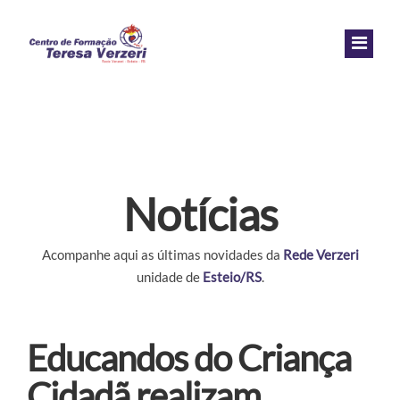
HOME
INSTITUCIONAL
NOSSO TRABALHO
Sobre Nós
Notícias
NOSSOS PARCEIROS
História
Oficinas
Acompanhe aqui as últimas novidades da
Rede Verzeri
QUERO AJUDAR
Missão, Visão e Valores
Brechó Solidário
unidade de
Esteio/RS
.
NOTÍCIAS
Atendimento Biopsicopedagogicosocial
Doe Agora
Educandos do Criança
Orientação e Apoio Sócio Familiar
Seja Padrinho
Cidadã realizam
Alimentação
Imposto do Bem