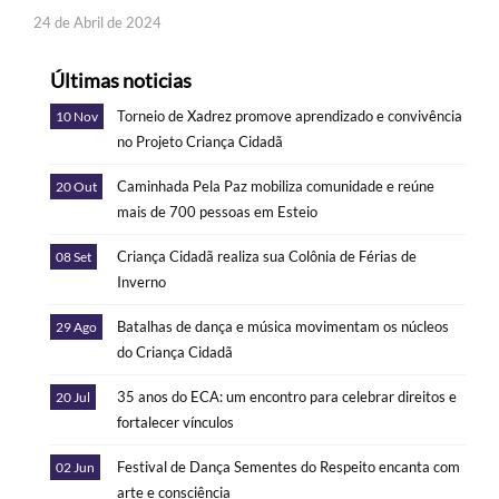
24 de Abril de 2024
Últimas noticias
Torneio de Xadrez promove aprendizado e convivência
10 Nov
no Projeto Criança Cidadã
Caminhada Pela Paz mobiliza comunidade e reúne
20 Out
mais de 700 pessoas em Esteio
Criança Cidadã realiza sua Colônia de Férias de
08 Set
Inverno
Batalhas de dança e música movimentam os núcleos
29 Ago
do Criança Cidadã
35 anos do ECA: um encontro para celebrar direitos e
20 Jul
fortalecer vínculos
Festival de Dança Sementes do Respeito encanta com
02 Jun
arte e consciência