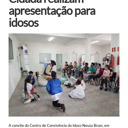
apresentação para
Transporte
Nota Fisccal Gaúcha
idosos
A convite do Centro de Convivência do Idoso Neuza Brum, em