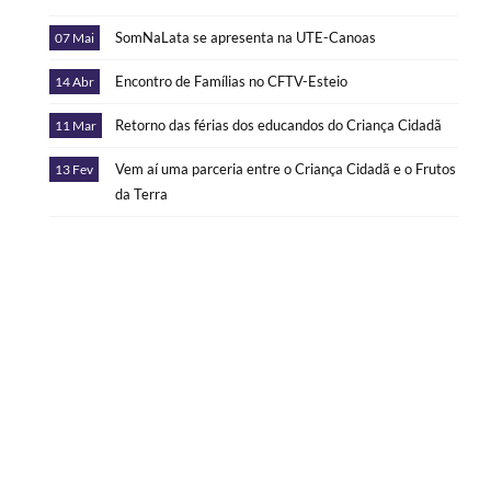
SomNaLata se apresenta na UTE-Canoas
07 Mai
Encontro de Famílias no CFTV-Esteio
14 Abr
Retorno das férias dos educandos do Criança Cidadã
11 Mar
Vem aí uma parceria entre o Criança Cidadã e o Frutos
13 Fev
da Terra