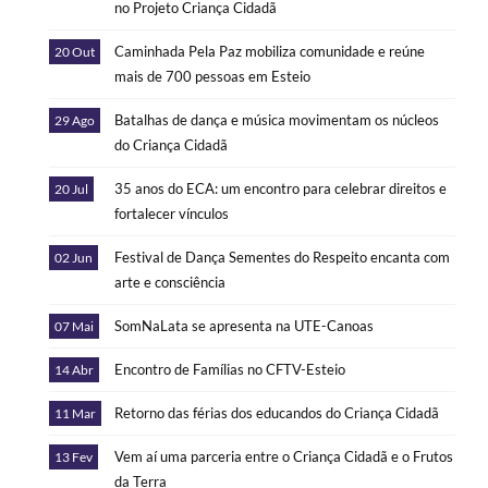
no Projeto Criança Cidadã
Caminhada Pela Paz mobiliza comunidade e reúne
20 Out
mais de 700 pessoas em Esteio
Batalhas de dança e música movimentam os núcleos
29 Ago
do Criança Cidadã
35 anos do ECA: um encontro para celebrar direitos e
20 Jul
fortalecer vínculos
Festival de Dança Sementes do Respeito encanta com
02 Jun
arte e consciência
SomNaLata se apresenta na UTE-Canoas
07 Mai
Encontro de Famílias no CFTV-Esteio
14 Abr
Retorno das férias dos educandos do Criança Cidadã
11 Mar
Vem aí uma parceria entre o Criança Cidadã e o Frutos
13 Fev
da Terra