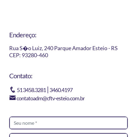
Endereço:
Rua S�o Luiz, 240 Parque Amador Esteio - RS
CEP: 93280-460
Contato:
|
51 3458.3281
3460.4197
contatoadm@cftv-esteio.com.br